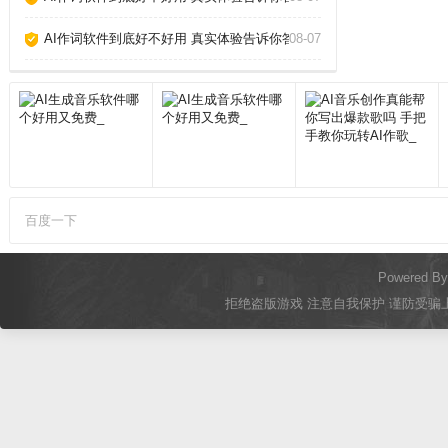
AI作词软件到底好不好用 真实体验告诉你答案_
08-07
百度一下
Powered B
拒绝盗版游戏 注意自我保护 谨防受骗