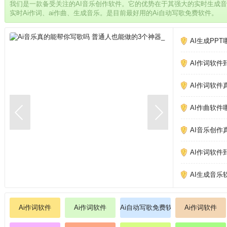
我们是一款备受关注的AI音乐创作软件。它的优势在于其强大的实时生成
实时Ai作词、ai作曲、生成音乐。是目前最好用的Ai自动写歌免费软件。
AI生成PP
AI作词软件
AI作词软件
AI作曲软件
AI音乐创作
AI作词软件
AI生成音乐
Ai作词软件
Ai作词软件
Ai自动写歌免费软件
Ai作词软件