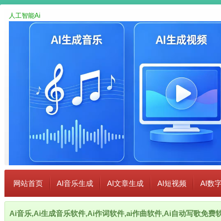
人工智能Ai
网站首页
AI音乐生成
AI文章生成
AI短视频
AI数
Ai音乐,Ai生成音乐软件,Ai作词软件,ai作曲软件,Ai自动写歌免费