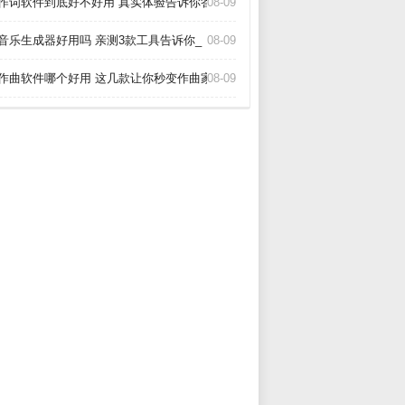
I作词软件到底好不好用 真实体验告诉你答案_
08-09
I音乐生成器好用吗 亲测3款工具告诉你_
08-09
I作曲软件哪个好用 这几款让你秒变作曲家_
08-09