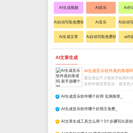
AI生成视频
Ai音乐
Ai
Ai自动写歌免费软件
Ai音乐
Ai自动
Ai生成文章
Ai自动写歌免费软件
ai
AI文章生成
AI生成音乐软件真的靠谱吗
最近身边不少朋友开始用AI
乐软件做背景音乐，甚至有
创作完整歌曲。作为音乐爱
我试用了十几款主流工具后
AI生成音乐软件哪个好用 实测推荐_
选对软件确实能大幅提升效
盲目跟风也可能踩坑。AI生
AI生成音乐软件哪个好用又免费_
软件怎么选市面上
AI文章生成工具怎么用？3个步骤写出原创