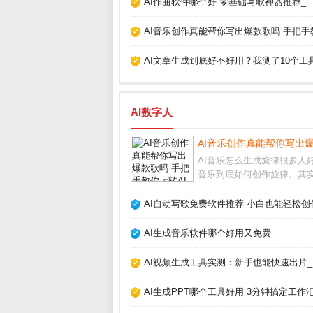
AI作曲软件哪个好 零基础写歌神器推荐_
AI音乐创作真能帮你写出爆款歌吗 手把手
AI文章生成到底好不好用？我测了10个工
AI数字人
AI音乐创作真能帮你写出爆
AI音乐怎么生成旋律很多人好
音乐到底如何创作旋律。其
并不复杂，AI通过学习海量
曲的节奏、和弦走向和音高
AI自动写歌免费软件推荐 小白也能轻松创
逐渐掌握了人类音乐的基本
你只需输入风格关键词，比如
AI生成音乐软件哪个好用又免费_
的钢琴曲”或
AI视频生成工具实测：新手也能快速出片_
AI生成PPT哪个工具好用 3分钟搞定工作