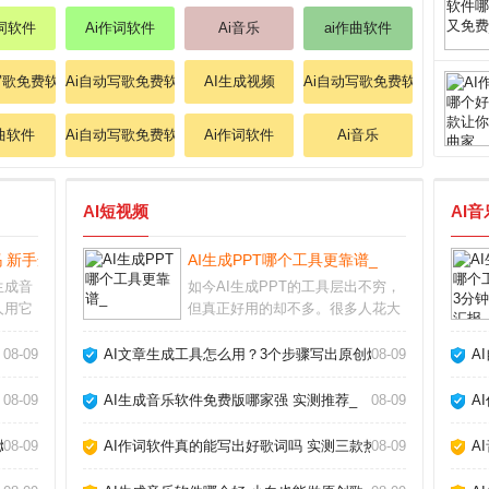
作词软件
Ai作词软件
Ai音乐
ai作曲软件
写歌免费软件
Ai自动写歌免费软件
AI生成视频
Ai自动写歌免费软件
作曲软件
Ai自动写歌免费软件
Ai作词软件
Ai音乐
AI短视频
AI
 新手选哪个好_
AI生成PPT哪个工具更靠谱_
生成音
如今AI生成PPT的工具层出不穷，
人用它
但真正好用的却不多。很多人花大
好者，
量时间找模板、调格式，其实不如
发现，
直接用AI一键生成。本文结合我使
08-09
AI文章生成工具怎么用？3个步骤写出原创爆款_
08-09
A
率，但
用多款工具的实测经验，帮你避开
成音乐
那些“假智能”的坑，找到最适合自
08-09
AI生成音乐软件免费版哪家强 实测推荐_
08-09
A
己的AI做P
爆款_
08-09
AI作词软件真的能写出好歌词吗 实测三款热门工具告诉你答案
08-09
A