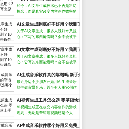
如今，AI文章生成技术已不再是科幻
概念，而是真实改变内容创作效率的
利器。从自媒体小编到企业文案，越
来越多人开始借助AI写稿、润色、甚
AI文章生成到底好不好用？我测了10个工具告诉你真相_
至批量生产内容。但很多人仍困惑：
关于AI文章生成，很多人既好奇又担
AI写出来的文章会不会太机械？如何
心：它写的东西能看吗？会不会被平
让
台判为作弊？经过半年多深度使用，
我实测了市面上主流工具，发现它并
AI文章生成到底好不好用？我测了10个工具告诉你真相_
非万能，但用对方法确实能大幅提升
关于AI文章生成，很多人既好奇又担
写作效率。关键在于理解它的能力和
心：它写的东西能看吗？会不会被平
局限，
台判为作弊？经过半年多深度使用，
我实测了市面上主流工具，发现它并
AI生成音乐软件真的靠谱吗 新手选哪个好_
非万能，但用对方法确实能大幅提升
最近身边不少朋友开始用AI生成音乐
写作效率。关键在于理解它的能力和
软件做背景音乐，甚至有人用它创作
局限，
完整歌曲。作为音乐爱好者，我试用
了十几款主流工具后发现，选对软件
AI视频生成工具怎么选 零基础快速上手攻略_
确实能大幅提升效率，但盲目跟风也
AI视频生成正在改变内容创作的游戏
可能踩坑。AI生成音乐软件怎么选市
规则，无论是营销短视频还是个人
面上
Vlog，都能在几分钟内自动生成高质
量画面。作为长期使用各类AI工具的
AI生成音乐软件哪个好用又免费_