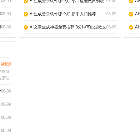
08-09
AI生成音乐软件哪个好 小白也能做原创歌_
08-09
A
教你玩转AI作歌_
08-09
AI生成音乐软件哪个好 新手入门推荐_
08-09
A
具告诉你真相_
08-09
AI文章生成神器免费推荐 3分钟写出爆款文章_
08-09
A
款歌吗 手把手教你玩转AI作歌_
奇AI
实原理
现成歌
变化，
作_
08-09
规律。
“忧伤
08-09
08-09
汇报_
08-09